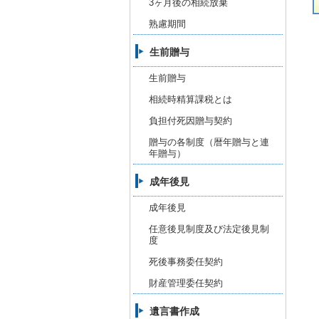
3ヶ月後の相続放棄
熟慮期間
生前贈与
生前贈与
相続時精算課税とは
負担付死因贈与契約
贈与の各制度（暦年贈与と連
年贈与）
成年後見
成年後見
任意後見制度及び法定後見制
度
死後事務委任契約
財産管理委任契約
遺言書作成