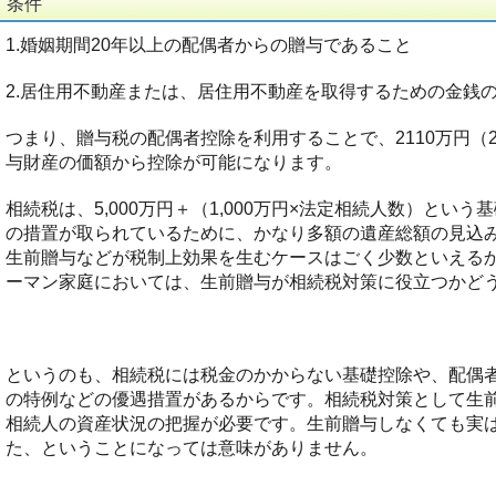
条件
1.婚姻期間20年以上の配偶者からの贈与であること
2.居住用不動産または、居住用不動産を取得するための金銭
つまり、贈与税の配偶者控除を利用することで、2110万円（2
与財産の価額から控除が可能になります。
相続税は、5,000万円＋（1,000万円×法定相続人数）とい
の措置が取られているために、かなり多額の遺産総額の見込
生前贈与などが税制上効果を生むケースはごく少数といえるか
ーマン家庭においては、生前贈与が相続税対策に役立つかど
というのも、相続税には税金のかからない基礎控除や、配偶
の特例などの優遇措置があるからです。相続税対策として生
相続人の資産状況の把握が必要です。生前贈与しなくても実
た、ということになっては意味がありません。