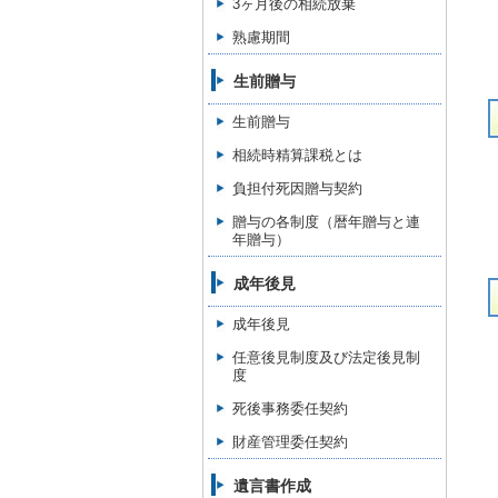
3ヶ月後の相続放棄
熟慮期間
生前贈与
生前贈与
相続時精算課税とは
負担付死因贈与契約
贈与の各制度（暦年贈与と連
年贈与）
成年後見
成年後見
任意後見制度及び法定後見制
度
死後事務委任契約
財産管理委任契約
遺言書作成