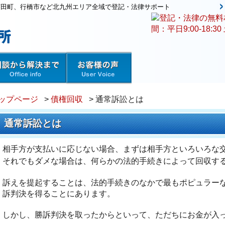
苅田町、行橋市など北九州エリア全域で登記・法律サポート
ップページ
>
債権回収
> 通常訴訟とは
通常訴訟とは
相手方が支払いに応じない場合、まずは相手方といろいろな
それでもダメな場合は、何らかの法的手続きによって回収す
訴えを提起することは、法的手続きのなかで最もポピュラー
訴判決を得ることにあります。
しかし、勝訴判決を取ったからといって、ただちにお金が入