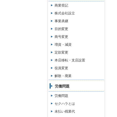
商業登記
株式会社設立
事業承継
目的変更
商号変更
増資・減資
定款変更
本店移転・支店設置
役員変更
解散・廃業
労働問題
労働問題
セクハラとは
未払い残業代