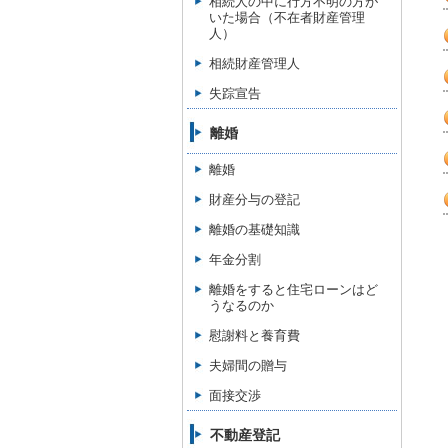
相続人の中に行方不明の方が
いた場合（不在者財産管理
人）
相続財産管理人
失踪宣告
離婚
離婚
財産分与の登記
離婚の基礎知識
年金分割
離婚をすると住宅ローンはど
うなるのか
慰謝料と養育費
夫婦間の贈与
面接交渉
不動産登記