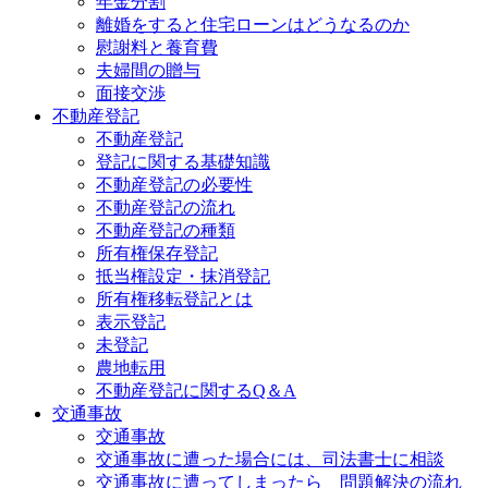
年金分割
離婚をすると住宅ローンはどうなるのか
慰謝料と養育費
夫婦間の贈与
面接交渉
不動産登記
不動産登記
登記に関する基礎知識
不動産登記の必要性
不動産登記の流れ
不動産登記の種類
所有権保存登記
抵当権設定・抹消登記
所有権移転登記とは
表示登記
未登記
農地転用
不動産登記に関するQ＆A
交通事故
交通事故
交通事故に遭った場合には、司法書士に相談
交通事故に遭ってしまったら 問題解決の流れ