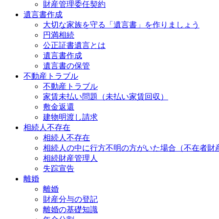
財産管理委任契約
遺言書作成
大切な家族を守る「遺言書」を作りましょう
円満相続
公正証書遺言とは
遺言書作成
遺言書の保管
不動産トラブル
不動産トラブル
家賃未払い問題（未払い家賃回収）
敷金返還
建物明渡し請求
相続人不存在
相続人不存在
相続人の中に行方不明の方がいた場合（不在者財
相続財産管理人
失踪宣告
離婚
離婚
財産分与の登記
離婚の基礎知識