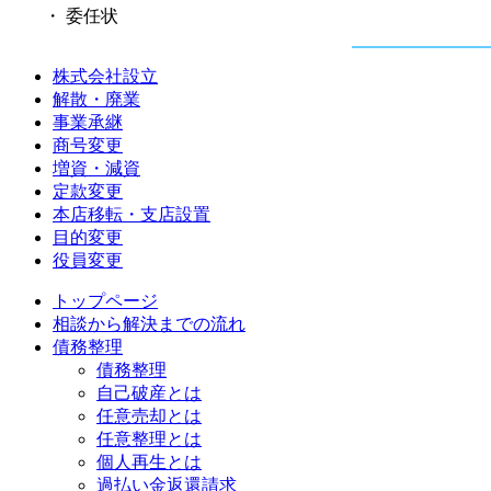
・ 委任状
株式会社設立
解散・廃業
事業承継
商号変更
増資・減資
定款変更
本店移転・支店設置
目的変更
役員変更
トップページ
相談から解決までの流れ
債務整理
債務整理
自己破産とは
任意売却とは
任意整理とは
個人再生とは
過払い金返還請求