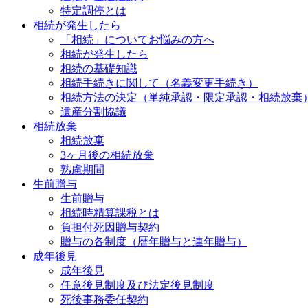
特定調停とは
相続が発生したら
「相続」についてお悩みの方へ
相続が発生したら
相続の基礎知識
相続手続きに関して（名義変更手続き）
相続方法の決定（単純承認・限定承認・相続放棄
遺産分割協議
相続放棄
相続放棄
3ヶ月後の相続放棄
熟慮期間
生前贈与
生前贈与
相続時精算課税とは
負担付死因贈与契約
贈与の各制度（暦年贈与と連年贈与）
成年後見
成年後見
任意後見制度及び法定後見制度
死後事務委任契約