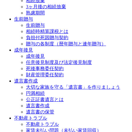
相続放棄
3ヶ月後の相続放棄
熟慮期間
生前贈与
生前贈与
相続時精算課税とは
負担付死因贈与契約
贈与の各制度（暦年贈与と連年贈与）
成年後見
成年後見
任意後見制度及び法定後見制度
死後事務委任契約
財産管理委任契約
遺言書作成
大切な家族を守る「遺言書」を作りましょう
円満相続
公正証書遺言とは
遺言書作成
遺言書の保管
不動産トラブル
不動産トラブル
家賃未払い問題（未払い家賃回収）