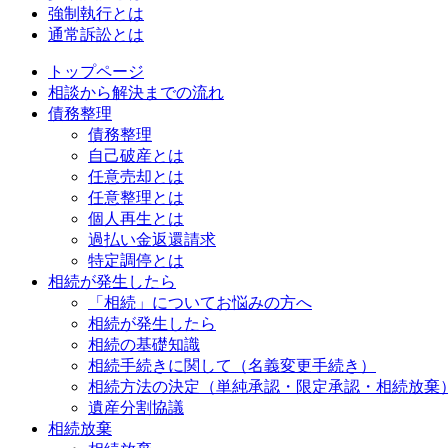
強制執行とは
通常訴訟とは
トップページ
相談から解決までの流れ
債務整理
債務整理
自己破産とは
任意売却とは
任意整理とは
個人再生とは
過払い金返還請求
特定調停とは
相続が発生したら
「相続」についてお悩みの方へ
相続が発生したら
相続の基礎知識
相続手続きに関して（名義変更手続き）
相続方法の決定（単純承認・限定承認・相続放棄
遺産分割協議
相続放棄