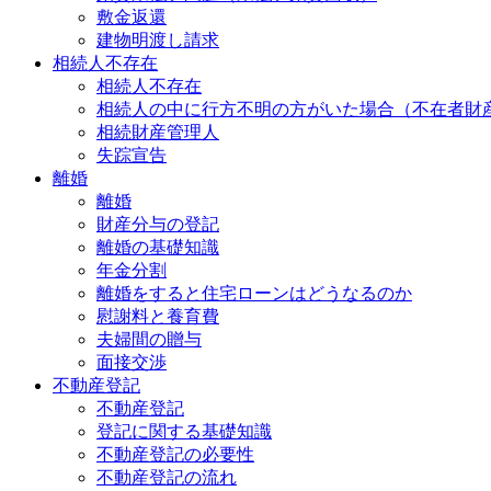
敷金返還
建物明渡し請求
相続人不存在
相続人不存在
相続人の中に行方不明の方がいた場合（不在者財
相続財産管理人
失踪宣告
離婚
離婚
財産分与の登記
離婚の基礎知識
年金分割
離婚をすると住宅ローンはどうなるのか
慰謝料と養育費
夫婦間の贈与
面接交渉
不動産登記
不動産登記
登記に関する基礎知識
不動産登記の必要性
不動産登記の流れ