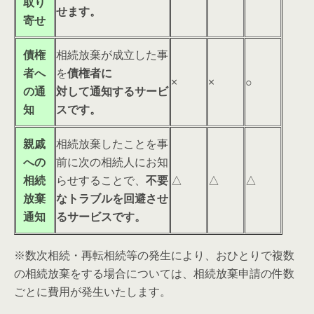
取り
せます。
寄せ
債権
相続放棄が成立した事
者へ
を
債権者に
×
×
○
の通
対して通知するサービ
知
スです。
親戚
相続放棄したことを事
への
前に次の相続人にお知
相続
らせすることで、
不要
△
△
△
放棄
なトラブルを回避させ
通知
るサービスです。
※数次相続・再転相続等の発生により、おひとりで複数
の相続放棄をする場合については、相続放棄申請の件数
ごとに費用が発生いたします。