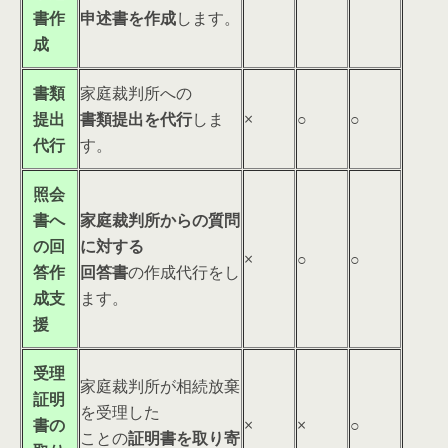
書作
申述書を作成
します。
成
書類
家庭裁判所への
提出
書類提出を代行
しま
×
○
○
代行
す。
照会
書へ
家庭裁判所からの質問
の回
に対する
×
○
○
答作
回答書
の作成代行をし
成支
ます。
援
受理
家庭裁判所が相続放棄
証明
を受理した
書の
×
×
○
ことの
証明書を取り寄