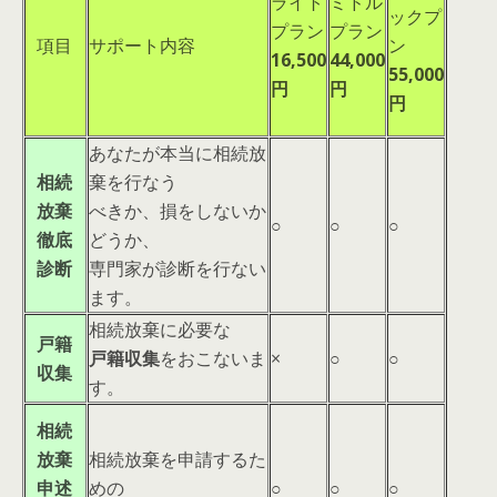
ライト
ミドル
ックプ
プラン
プラン
項目
サポート内容
ン
16,500
44,000
55,000
円
円
円
あなたが本当に相続放
相続
棄を行なう
放棄
べきか、損をしないか
○
○
○
徹底
どうか、
診断
専門家が診断を行ない
ます。
相続放棄に必要な
戸籍
戸籍収集
をおこないま
×
○
○
収集
す。
相続
放棄
相続放棄を申請するた
申述
めの
○
○
○