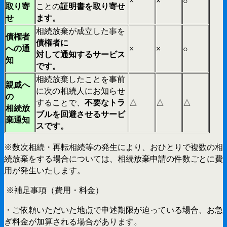
×
×
○
取り寄
ことの
証明書を取り寄せ
せ
ます。
相続放棄が成立した事を
債権者
債権者に
への通
×
×
○
対して通知するサービス
知
です。
相続放棄したことを事前
親戚へ
に次の相続人にお知らせ
の
することで、
不要なトラ
△
△
△
相続放
ブルを回避させるサービ
棄通知
スです。
※数次相続・再転相続等の発生により、おひとりで複数の相
続放棄をする場合については、相続放棄申請の件数ごとに費
用が発生いたします。
※補足事項（費用・料金）
・ご依頼いただいた地点で申述期限が迫っている場合、お急
ぎ料金が加算される場合があります。