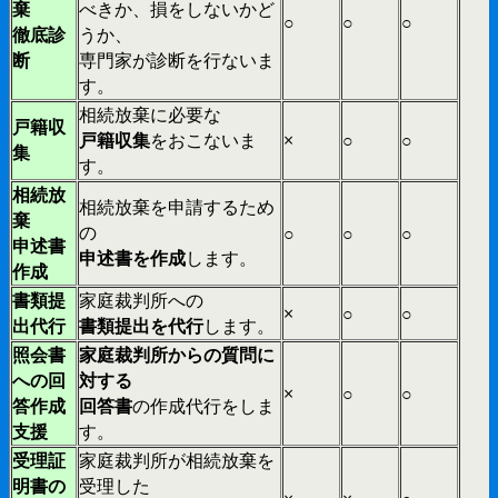
棄
べきか、損をしないかど
○
○
○
徹底診
うか、
断
専門家が診断を行ないま
す。
相続放棄に必要な
戸籍収
戸籍収集
をおこないま
×
○
○
集
す。
相続放
相続放棄を申請するため
棄
の
○
○
○
申述書
申述書を作成
します。
作成
書類提
家庭裁判所への
×
○
○
出代行
書類提出を代行
します。
照会書
家庭裁判所からの質問に
への回
対する
×
○
○
答作成
回答書
の作成代行をしま
支援
す。
受理証
家庭裁判所が相続放棄を
明書の
受理した