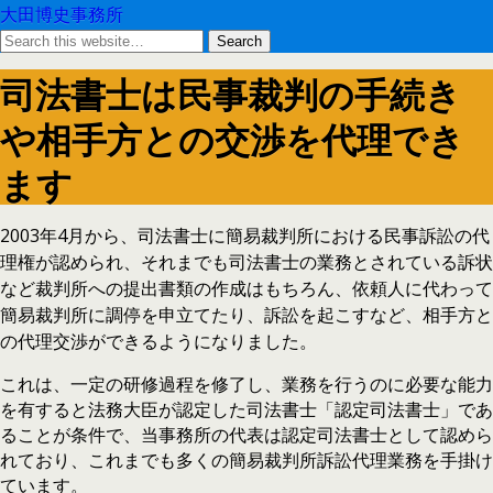
大田博史事務所
司法書士は民事裁判の手続き
や相手方との交渉を代理でき
ます
2003年4月から、司法書士に簡易裁判所における民事訴訟の代
理権が認められ、それまでも司法書士の業務とされている訴状
など裁判所への提出書類の作成はもちろん、依頼人に代わって
簡易裁判所に調停を申立てたり、訴訟を起こすなど、相手方と
の代理交渉ができるようになりました。
これは、一定の研修過程を修了し、業務を行うのに必要な能力
を有すると法務大臣が認定した司法書士「認定司法書士」であ
ることが条件で、当事務所の代表は認定司法書士として認めら
れており、これまでも多くの簡易裁判所訴訟代理業務を手掛け
ています。